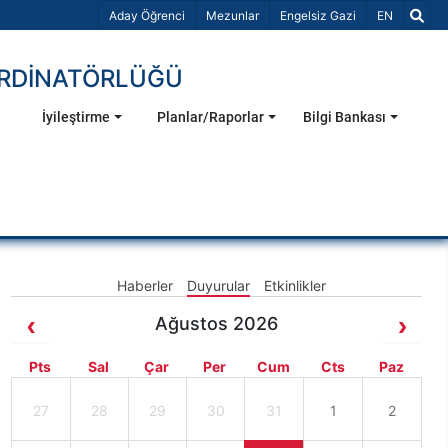
Dil Seçiniz 
Aday Öğrenci
Mezunlar
Engelsiz Gazi
EN
ORDİNATÖRLÜĞÜ
İyileştirme
Planlar/Raporlar
Bilgi Bankası
Haberler
Duyurular
Etkinlikler
Ağustos 2026
Pts
Sal
Çar
Per
Cum
Cts
Paz
27
28
29
30
31
1
2