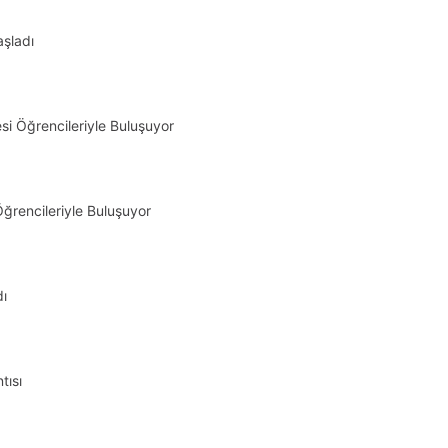
aşladı
si Öğrencileriyle Buluşuyor
ğrencileriyle Buluşuyor
dı
tısı