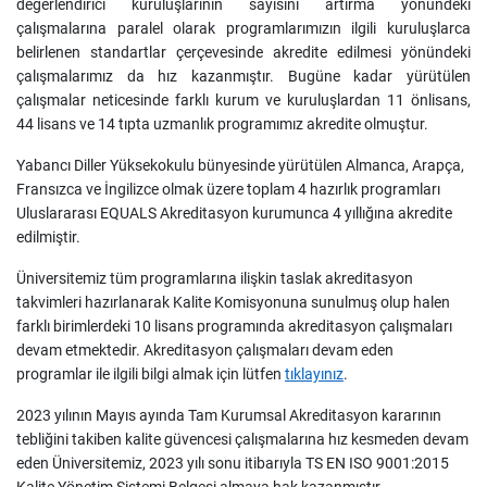
değerlendirici kuruluşlarının sayısını artırma yönündeki
çalışmalarına paralel olarak programlarımızın ilgili kuruluşlarca
belirlenen standartlar çerçevesinde akredite edilmesi yönündeki
çalışmalarımız da hız kazanmıştır. Bugüne kadar yürütülen
çalışmalar neticesinde farklı kurum ve kuruluşlardan 11 önlisans,
44 lisans ve 14 tıpta uzmanlık programımız akredite olmuştur.
Yabancı Diller Yüksekokulu bünyesinde yürütülen Almanca, Arapça,
Fransızca ve İngilizce olmak üzere toplam 4 hazırlık programları
Uluslararası EQUALS Akreditasyon kurumunca 4 yıllığına akredite
edilmiştir.
Üniversitemiz tüm programlarına ilişkin taslak akreditasyon
takvimleri hazırlanarak Kalite Komisyonuna sunulmuş olup halen
farklı birimlerdeki 10 lisans programında akreditasyon çalışmaları
devam etmektedir. Akreditasyon çalışmaları devam eden
programlar ile ilgili bilgi almak için lütfen
tıklayınız
.
2023 yılının Mayıs ayında Tam Kurumsal Akreditasyon kararının
tebliğini takiben kalite güvencesi çalışmalarına hız kesmeden devam
eden Üniversitemiz, 2023 yılı sonu itibarıyla TS EN ISO 9001:2015