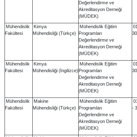
Değerlendirme ve
Akreditasyon Derneği
(MÜDEK)
Mühendislik
Kimya
Mühendislik Eğitim
0
Fakültesi
Mühendisliği (Türkçe)
Programları
30
Değerlendirme ve
Akreditasyon Derneği
(MÜDEK)
Mühendislik
Kimya
Mühendislik Eğitim
0
Fakültesi
Mühendisliği (İngilizce)
Programları
30
Değerlendirme ve
Akreditasyon Derneği
(MÜDEK)
Mühendislik
Makine
Mühendislik Eğitim
01
Fakültesi
Mühendisliği (Türkçe)
Programları
- 
Değerlendirme ve
Akreditasyon Derneği
(MÜDEK)