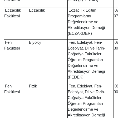
Fakültesi
Derneği (DEPAD)
Eczacılık
Eczacılık
Eczacılık Eğitimi
0
Fakültesi
Programlarını
07
Değerlendirme ve
Akreditasyon Derneği
(ECZAKDER)
Fen
Biyoloji
Fen, Edebiyat, Fen-
0
Fakültesi
Edebiyat, Dil ve Tarih-
30
Coğrafya Fakülteleri
Öğretim Programları
Değerlendirme ve
Akreditasyon Derneği
(FEDEK)
Fen
Fizik
Fen, Edebiyat, Fen-
0
Fakültesi
Edebiyat, Dil ve Tarih-
30
Coğrafya Fakülteleri
Öğretim Programları
Değerlendirme ve
Akreditasyon Derneği