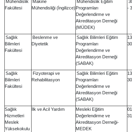
Mühendislik
Makine
Mühendislik Eğitim
30
Fakültesi
Mühendisliği (İngilizce)
Programları
- 
Değerlendirme ve
Akreditasyon Derneği
(MÜDEK)
Sağlık
Beslenme ve
Sağlık Bilimleri Eğitim
13
Bilimleri
Diyetetik
Programları
30
Fakültesi
Değerlendirme ve
Akreditasyon Derneği
(SABAK)
Sağlık
Fizyoterapi ve
Sağlık Bilimleri Eğitim
13
Bilimleri
Rehabilitasyon
Programları
30
Fakültesi
Değerlendirme ve
Akreditasyon Derneği
(SABAK)
Sağlık
İlk ve Acil Yardım
Mesleki Eğitim
01
Hizmetleri
Değerlendirme ve
31
Meslek
Akreditasyon Derneği-
Yüksekokulu
MEDEK