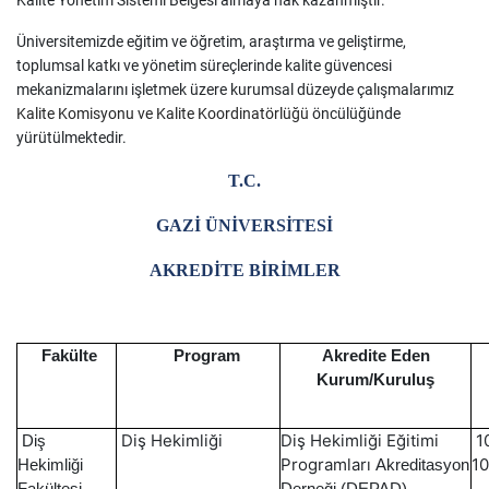
Kalite Yönetim Sistemi Belgesi almaya hak kazanmıştır.
Üniversitemizde eğitim ve öğretim, araştırma ve geliştirme,
toplumsal katkı ve yönetim süreçlerinde kalite güvencesi
mekanizmalarını işletmek üzere kurumsal düzeyde çalışmalarımız
Kalite Komisyonu ve Kalite Koordinatörlüğü
öncülüğünde
yürütülmektedir.
T.C.
GAZİ ÜNİVERSİTESİ
AKREDİTE BİRİMLER
Fakülte
Program
Akredite Eden
Kurum/Kuruluş
Diş Hekimliği
Diş Hekimliği Eğitimi
1
Diş
Programları
10
Hekimliği
Akreditasyon