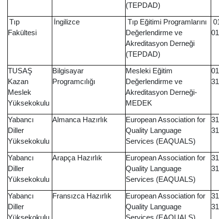
(TEPDAD)
Tıp
İngilizce
Tıp Eğitimi Programlarını
01
Fakültesi
Değerlendirme ve
01
Akreditasyon Derneği
(TEPDAD)
TUSAŞ
Bilgisayar
Mesleki Eğitim
01
Kazan
Programcılığı
Değerlendirme ve
31
Meslek
Akreditasyon Derneği-
Yüksekokulu
MEDEK
Yabancı
Almanca Hazırlık
European Association for
31
Diller
Quality Language
31
Yüksekokulu
Services (EAQUALS)
Yabancı
Arapça Hazırlık
European Association for
31
Diller
Quality Language
31
Yüksekokulu
Services (EAQUALS)
Yabancı
Fransızca Hazırlık
European Association for
31
Diller
Quality Language
31
Yüksekokulu
Services (EAQUALS)