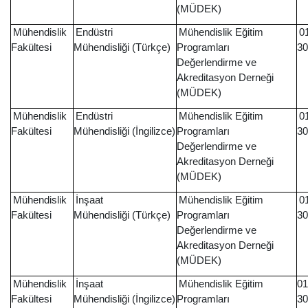
(MÜDEK)
Mühendislik
Endüstri
Mühendislik Eğitim
0
Fakültesi
Mühendisliği (Türkçe)
Programları
30
Değerlendirme ve
Akreditasyon Derneği
(MÜDEK)
Mühendislik
Endüstri
Mühendislik Eğitim
0
Fakültesi
Mühendisliği (İngilizce)
Programları
30
Değerlendirme ve
Akreditasyon Derneği
(MÜDEK)
Mühendislik
İnşaat
Mühendislik Eğitim
0
Fakültesi
Mühendisliği (Türkçe)
Programları
30
Değerlendirme ve
Akreditasyon Derneği
(MÜDEK)
Mühendislik
İnşaat
Mühendislik Eğitim
01
Fakültesi
Mühendisliği (İngilizce)
Programları
30