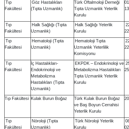
Tıp
Göz Hastalıkları
Türk Oftalmoloji Derneği
01
Fakültesi
(Tıpta Uzmanlık)
Tıpta Uzmanlık Yeterlik
13
Kurulu
Tıp
Halk Sağlığı (Tıpta
Halk Sağlığı Yeterlik
22
Fakültesi
Uzmanlık)
Kurulu
22
Tıp
Hematoloji (Tıpta
Hematoloji Tıpta
2
Fakültesi
Uzmanlık)
Uzmanlık Yeterlilik
22
Komisyonu
Tıp
İç Hastalıkları-
EKPDK – Endokrinoloji ve
25
Fakültesi
Endokrinoloji ve
Metabolizma Hastalıkları
25
Metabolizma
Tıpta Uzmanlık Yeterlik
Hastalıkları (Tıpta
Kurulu
Uzmanlık)
Tıp Fakültesi
Kulak Burun Boğaz
Türk Kulak Burun Boğaz
2
ve Baş Boyun Cerrahisi
Yeterlik Kurulu
Tıp
Nöroloji (Tıpta
Türk Nöroloji Yeterlik
0
Fakültesi
Uzmanlık)
Kurulu
02