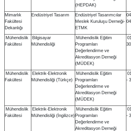
(HEPDAK)
Mimarlık
Endüstriyel Tasarım
Endüstriyel Tasarımcılar
04
Fakültesi
Meslek Kuruluşu Derneği-
04
Dekanlığı
ETMK
Mühendislik
Bilgisayar
Mühendislik Eğitim
0
Fakültesi
Mühendisliği
Programları
30
Değerlendirme ve
Akreditasyon Derneği
(MÜDEK)
Mühendislik
Elektrik-Elektronik
Mühendislik Eğitim
0
Fakültesi
Mühendisliği (Türkçe)
Programları
- 
Değerlendirme ve
Akreditasyon Derneği
(MÜDEK)
Mühendislik
Elektrik-Elektronik
Mühendislik Eğitim
0
Fakültesi
Mühendisliği (İngilizce)
Programları
- 
Değerlendirme ve
Akreditasyon Derneği