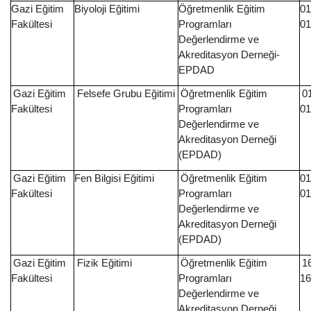
Gazi Eğitim
Biyoloji Eğitimi
Öğretmenlik Eğitim
01
Fakültesi
Programları
01
Değerlendirme ve
Akreditasyon Derneği-
EPDAD
Gazi Eğitim
Felsefe Grubu Eğitimi
Öğretmenlik Eğitim
0
Fakültesi
Programları
01
Değerlendirme ve
Akreditasyon Derneği
(EPDAD)
Gazi Eğitim
Fen Bilgisi Eğitimi
Öğretmenlik Eğitim
01
Fakültesi
Programları
01
Değerlendirme ve
Akreditasyon Derneği
(EPDAD)
Gazi Eğitim
Fizik Eğitimi
Öğretmenlik Eğitim
1
Fakültesi
Programları
16
Değerlendirme ve
Akreditasyon Derneği