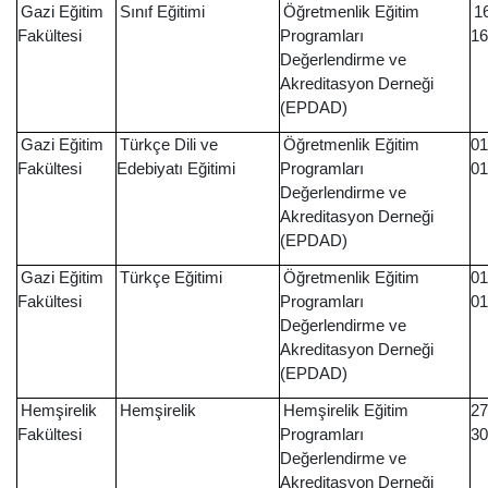
Gazi Eğitim
Sınıf Eğitimi
Öğretmenlik Eğitim
1
Fakültesi
Programları
16
Değerlendirme ve
Akreditasyon Derneği
(EPDAD)
Gazi Eğitim
Türkçe Dili ve
Öğretmenlik Eğitim
01
Fakültesi
Edebiyatı Eğitimi
Programları
01
Değerlendirme ve
Akreditasyon Derneği
(EPDAD)
Gazi Eğitim
Türkçe Eğitimi
Öğretmenlik Eğitim
01
Fakültesi
Programları
01
Değerlendirme ve
Akreditasyon Derneği
(EPDAD)
Hemşirelik
Hemşirelik
Hemşirelik Eğitim
27
Fakültesi
Programları
30
Değerlendirme ve
Akreditasyon Derneği