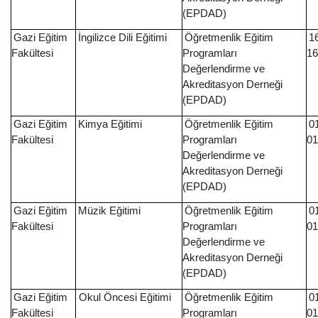
(EPDAD)
Gazi Eğitim
İngilizce Dili Eğitimi
Öğretmenlik Eğitim
1
Fakültesi
Programları
16
Değerlendirme ve
Akreditasyon Derneği
(EPDAD)
Gazi Eğitim
Kimya Eğitimi
Öğretmenlik Eğitim
0
Fakültesi
Programları
01
Değerlendirme ve
Akreditasyon Derneği
(EPDAD)
Gazi Eğitim
Müzik Eğitimi
Öğretmenlik Eğitim
0
Fakültesi
Programları
01
Değerlendirme ve
Akreditasyon Derneği
(EPDAD)
Gazi Eğitim
Okul Öncesi Eğitimi
Öğretmenlik Eğitim
0
Fakültesi
Programları
01