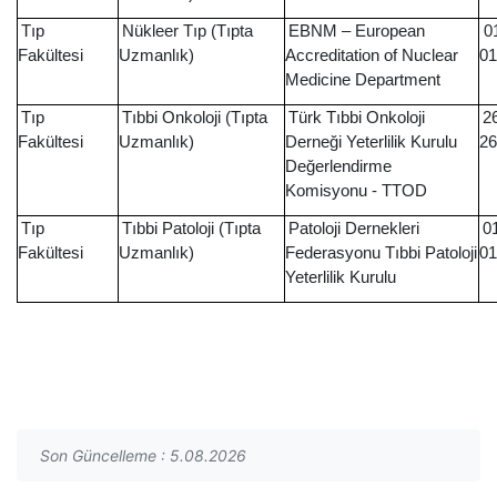
Tıp
Nükleer Tıp (Tıpta
EBNM – European
01
Fakültesi
Uzmanlık)
Accreditation of Nuclear
01
Medicine Department
Tıp
Tıbbi Onkoloji (Tıpta
Türk Tıbbi Onkoloji
2
Fakültesi
Uzmanlık)
Derneği Yeterlilik Kurulu
26
Değerlendirme
Komisyonu - TTOD
Tıp
Tıbbi Patoloji (Tıpta
Patoloji Dernekleri
0
Fakültesi
Uzmanlık)
Federasyonu Tıbbi Patoloji
01
Yeterlilik Kurulu
Son Güncelleme : 5.08.2026