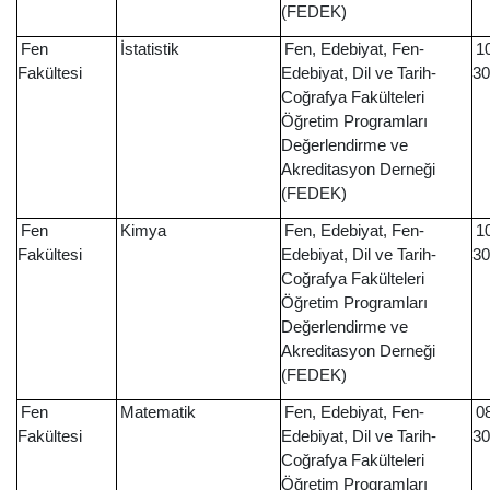
(FEDEK)
Fen
İstatistik
Fen, Edebiyat, Fen-
1
Fakültesi
Edebiyat, Dil ve Tarih-
30
Coğrafya Fakülteleri
Öğretim Programları
Değerlendirme ve
Akreditasyon Derneği
(FEDEK)
Fen
Kimya
Fen, Edebiyat, Fen-
1
Fakültesi
Edebiyat, Dil ve Tarih-
30
Coğrafya Fakülteleri
Öğretim Programları
Değerlendirme ve
Akreditasyon Derneği
(FEDEK)
Fen
Matematik
Fen, Edebiyat, Fen-
0
Fakültesi
Edebiyat, Dil ve Tarih-
3
Coğrafya Fakülteleri
Öğretim Programları