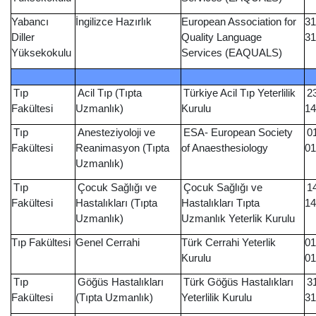
Yabancı
İngilizce Hazırlık
European Association for
31
Diller
Quality Language
31
Yüksekokulu
Services (EAQUALS)
Tıp
Acil Tıp (Tıpta
Türkiye Acil Tıp Yeterlilik
2
Fakültesi
Uzmanlık)
Kurulu
14
Tıp
Anesteziyoloji ve
ESA- European Society
0
Fakültesi
Reanimasyon (Tıpta
of Anaesthesiology
01
Uzmanlık)
Tıp
Çocuk Sağlığı ve
Çocuk Sağlığı ve
1
Fakültesi
Hastalıkları (Tıpta
Hastalıkları Tıpta
14
Uzmanlık)
Uzmanlık Yeterlik Kurulu
Tıp Fakültesi
Genel Cerrahi
Türk Cerrahi Yeterlik
01
Kurulu
01
Tıp
Göğüs Hastalıkları
Türk Göğüs Hastalıkları
3
Fakültesi
(Tıpta Uzmanlık)
Yeterlilik Kurulu
31