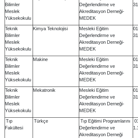
Bilimler
Değerlendirme ve
31
Meslek
Akreditasyon Derneği-
Yüksekokulu
MEDEK
Teknik
Kimya Teknolojisi
Mesleki Eğitim
01
Bilimler
Değerlendirme ve
31
Meslek
Akreditasyon Derneği-
Yüksekokulu
MEDEK
Teknik
Makine
Mesleki Eğitim
01
Bilimler
Değerlendirme ve
31
Meslek
Akreditasyon Derneği-
Yüksekokulu
MEDEK
Teknik
Mekatronik
Mesleki Eğitim
01
Bilimler
Değerlendirme ve
31
Meslek
Akreditasyon Derneği-
Yüksekokulu
MEDEK
Tıp
Türkçe
Tıp Eğitimi Programlarını
01
Fakültesi
Değerlendirme ve
1.
Akreditasyon Derneği