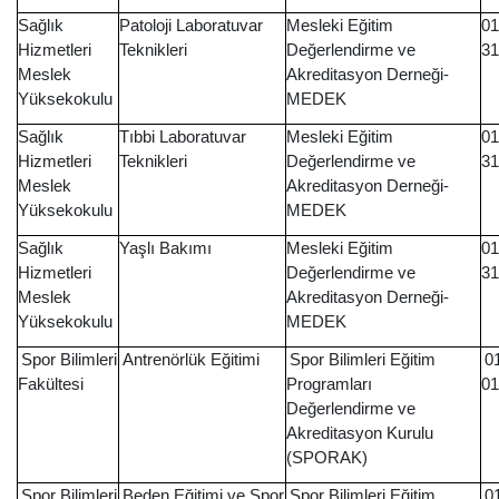
Sağlık
Patoloji Laboratuvar
Mesleki Eğitim
01
Hizmetleri
Teknikleri
Değerlendirme ve
31
Meslek
Akreditasyon Derneği-
Yüksekokulu
MEDEK
Sağlık
Tıbbi Laboratuvar
Mesleki Eğitim
01
Hizmetleri
Teknikleri
Değerlendirme ve
31
Meslek
Akreditasyon Derneği-
Yüksekokulu
MEDEK
Sağlık
Yaşlı Bakımı
Mesleki Eğitim
01
Hizmetleri
Değerlendirme ve
31
Meslek
Akreditasyon Derneği-
Yüksekokulu
MEDEK
Spor Bilimleri
Antrenörlük Eğitimi
Spor Bilimleri Eğitim
0
Fakültesi
Programları
01
Değerlendirme ve
Akreditasyon Kurulu
(SPORAK)
Spor Bilimleri
Beden Eğitimi ve Spor
Spor Bilimleri Eğitim
0