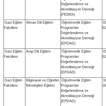
Değerlendirme ve
Akreditasyon Derneği
(FEDEK)
Gazi Eğitim
Alman Dili Eğitimi
Öğretmenlik Eğitim
0
Fakültesi
Programları
01
Değerlendirme ve
Akreditasyon Derneği
(EPDAD)
Gazi Eğitim
Arap Dili Eğitimi
Öğretmenlik Eğitim
0
Fakültesi
Programları
01
Değerlendirme ve
Akreditasyon Derneği
(EPDAD)
Gazi Eğitim
Bilgisayar ve Öğretim
Öğretmenlik Eğitim
1
Fakültesi
Teknolojileri Eğitimi
Programları
16
Değerlendirme ve
Akreditasyon Derneği
(EPDAD)