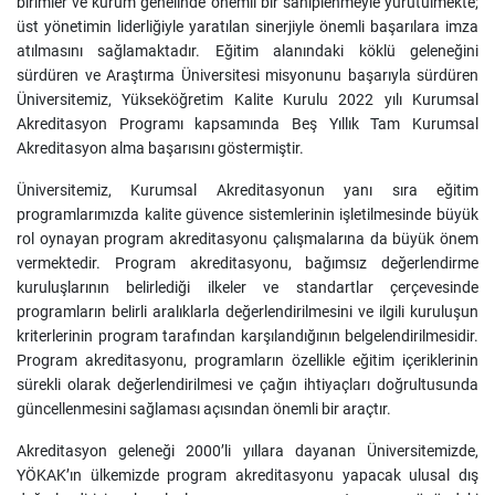
birimler ve kurum genelinde önemli bir sahiplenmeyle yürütülmekte;
üst yönetimin liderliğiyle yaratılan sinerjiyle önemli başarılara imza
atılmasını sağlamaktadır. Eğitim alanındaki köklü geleneğini
sürdüren ve Araştırma Üniversitesi misyonunu başarıyla sürdüren
Üniversitemiz, Yükseköğretim Kalite Kurulu 2022 yılı Kurumsal
Akreditasyon Programı kapsamında Beş Yıllık Tam Kurumsal
Akreditasyon alma başarısını göstermiştir.
Üniversitemiz, Kurumsal Akreditasyonun yanı sıra eğitim
programlarımızda kalite güvence sistemlerinin işletilmesinde büyük
rol oynayan program akreditasyonu çalışmalarına da büyük önem
vermektedir. Program akreditasyonu, bağımsız değerlendirme
kuruluşlarının belirlediği ilkeler ve standartlar çerçevesinde
programların belirli aralıklarla değerlendirilmesini ve ilgili kuruluşun
kriterlerinin program tarafından karşılandığının belgelendirilmesidir.
Program akreditasyonu, programların özellikle eğitim içeriklerinin
sürekli olarak değerlendirilmesi ve çağın ihtiyaçları doğrultusunda
güncellenmesini sağlaması açısından önemli bir araçtır.
Akreditasyon geleneği 2000’li yıllara dayanan Üniversitemizde,
YÖKAK’ın ülkemizde program akreditasyonu yapacak ulusal dış