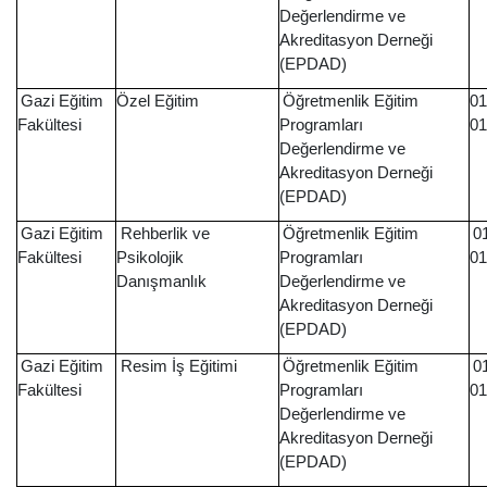
Değerlendirme ve
Akreditasyon Derneği
(EPDAD)
Gazi Eğitim
Özel Eğitim
Öğretmenlik Eğitim
01
Fakültesi
Programları
01
Değerlendirme ve
Akreditasyon Derneği
(EPDAD)
Gazi Eğitim
Rehberlik ve
Öğretmenlik Eğitim
0
Fakültesi
Psikolojik
Programları
01
Danışmanlık
Değerlendirme ve
Akreditasyon Derneği
(EPDAD)
Gazi Eğitim
Resim İş Eğitimi
Öğretmenlik Eğitim
0
Fakültesi
Programları
01
Değerlendirme ve
Akreditasyon Derneği
(EPDAD)