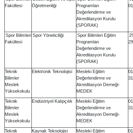
Fakültesi
Öğretmenliği
Programları
01
Değerlendirme ve
Akreditasyon Kurulu
(SPORAK)
Spor Bilimleri
Spor Yöneticiliği
Spor Bilimleri Eğitim
2
Fakültesi
Programları
29
Değerlendirme ve
Akreditasyon Kurulu
(SPORAK)
Teknik
Elektronik Teknolojisi
Mesleki Eğitim
01
Bilimler
Değerlendirme ve
31
Meslek
Akreditasyon Derneği-
Yüksekokulu
MEDEK
Teknik
Endüstriyel Kalıpçılık
Mesleki Eğitim
01
Bilimler
Değerlendirme ve
31
Meslek
Akreditasyon Derneği-
Yüksekokulu
MEDEK
Teknik
Kaynak Teknolojisi
Mesleki Eğitim
01