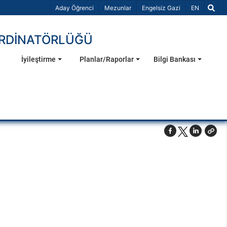
Dil Seçiniz 
Aday Öğrenci
Mezunlar
Engelsiz Gazi
EN
ORDİNATÖRLÜĞÜ
İyileştirme
Planlar/Raporlar
Bilgi Bankası