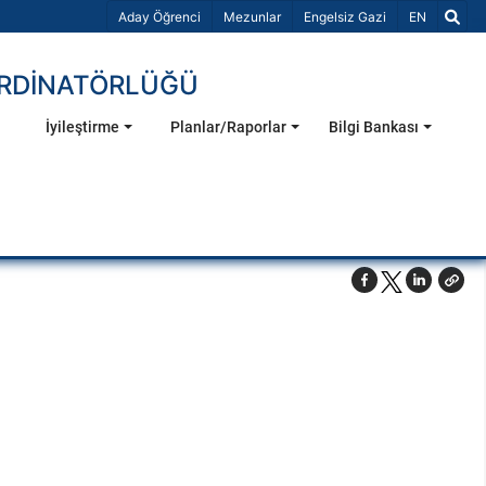
Dil Seçiniz 
Aday Öğrenci
Mezunlar
Engelsiz Gazi
EN
ORDİNATÖRLÜĞÜ
İyileştirme
Planlar/Raporlar
Bilgi Bankası