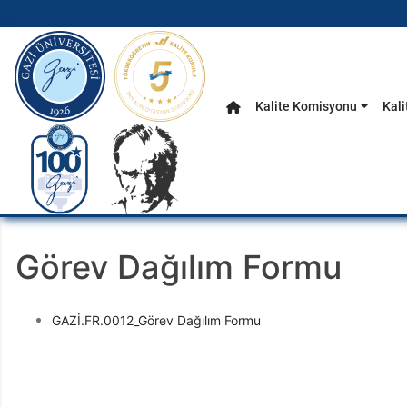
gazi.edu.tr
Kalite Komisyonu
Kali
Anasayfa
Ana Menü
Görev Dağılım Formu
GAZİ.FR.0012_Görev Dağılım Formu