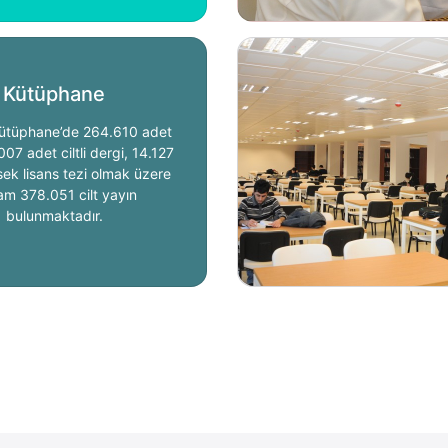
Kütüphane
ütüphane’de 264.610 adet
007 adet ciltli dergi, 14.127
ek lisans tezi olmak üzere
am 378.051 cilt yayın
bulunmaktadır.