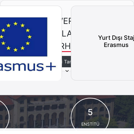
ÜNİVERSİTE
ADAYLARIMIZ
Yurt Dışı Sta
MERHABA
Erasmus
Bizi Tanıyın
5
ENSTİTÜ