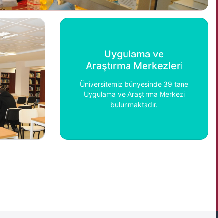
Uygulama ve
Araştırma Merkezleri
Üniversitemiz bünyesinde 39 tane
Uygulama ve Araştırma Merkezi
bulunmaktadır.