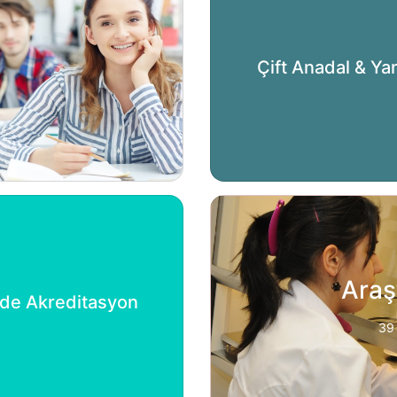
Çift Anadal & Ya
Araş
'de Akreditasyon
39