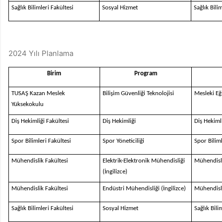
Sağlık Bilimleri Fakültesi
Sosyal Hizmet
Sağlık Bil
2024 Yılı Planlama
Birim
Program
TUSAŞ Kazan Meslek
Bilişim Güvenliği Teknolojisi
Mesleki E
Yüksekokulu
Diş Hekimliği Fakültesi
Diş Hekimliği
Diş Hekiml
Spor Bilimleri Fakültesi
Spor Yöneticiliği
Spor Bilim
Mühendislik Fakültesi
Elektrik-Elektronik Mühendisliği
Mühendisl
(İngilizce)
Mühendislik Fakültesi
Endüstri Mühendisliği (İngilizce)
Mühendisl
Sağlık Bilimleri Fakültesi
Sosyal Hizmet
Sağlık Bil