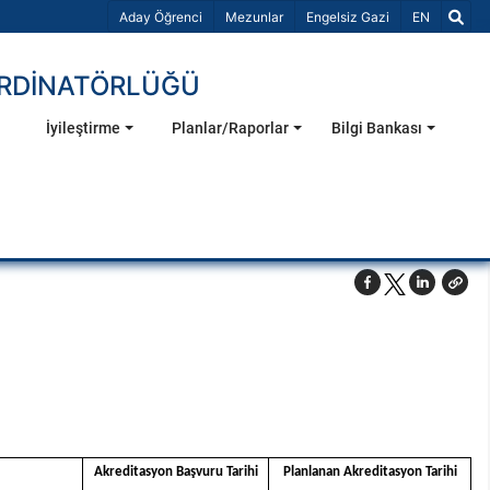
Dil Seçiniz 
Aday Öğrenci
Mezunlar
Engelsiz Gazi
EN
ORDİNATÖRLÜĞÜ
İyileştirme
Planlar/Raporlar
Bilgi Bankası
Akreditasyon
Başvuru Tarihi
Planlanan
Akreditasyon Tarihi