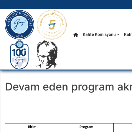
gazi.edu.tr
Kalite Komisyonu
Kali
Anasayfa
Ana Menü
Devam eden program akre
Birim
Program