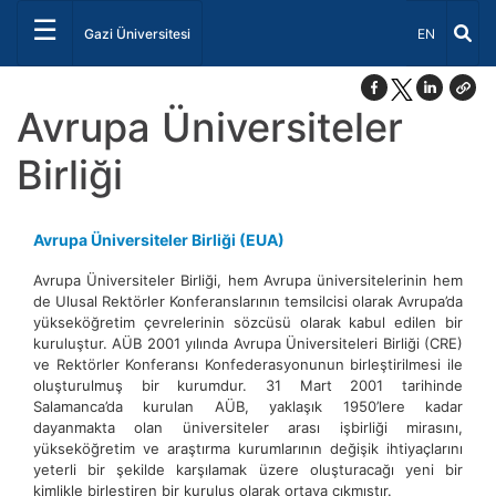
☰
Dil Seçiniz 
Gazi Üniversitesi
EN
Avrupa Üniversiteler
Birliği
Avrupa Üniversiteler Birliği (EUA)
Avrupa Üniversiteler Birliği, hem Avrupa üniversitelerinin hem
de Ulusal Rektörler Konferanslarının temsilcisi olarak Avrupa’da
yükseköğretim çevrelerinin sözcüsü olarak kabul edilen bir
kuruluştur. AÜB 2001 yılında Avrupa Üniversiteleri Birliği (CRE)
ve Rektörler Konferansı Konfederasyonunun birleştirilmesi ile
oluşturulmuş bir kurumdur. 31 Mart 2001 tarihinde
Salamanca’da kurulan AÜB, yaklaşık 1950’lere kadar
dayanmakta olan üniversiteler arası işbirliği mirasını,
yükseköğretim ve araştırma kurumlarının değişik ihtiyaçlarını
yeterli bir şekilde karşılamak üzere oluşturacağı yeni bir
kimlikle birleştiren bir kuruluş olarak ortaya çıkmıştır.