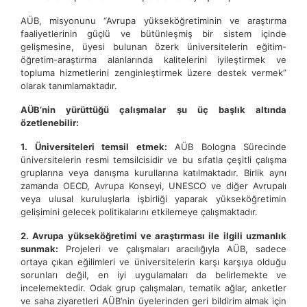
AÜB, misyonunu “Avrupa yükseköğretiminin ve araştırma
faaliyetlerinin güçlü ve bütünleşmiş bir sistem içinde
gelişmesine, üyesi bulunan özerk üniversitelerin eğitim-
öğretim-araştırma alanlarında kalitelerini iyileştirmek ve
topluma hizmetlerini zenginleştirmek üzere destek vermek”
olarak tanımlamaktadır.
AÜB’nin yürüttüğü çalışmalar şu üç başlık altında
özetlenebilir:
1.
Üniversiteleri temsil etmek:
AÜB Bologna Sürecinde
üniversitelerin resmi temsilcisidir ve bu sıfatla çeşitli çalışma
gruplarına veya danışma kurullarına katılmaktadır. Birlik aynı
zamanda OECD, Avrupa Konseyi, UNESCO ve diğer Avrupalı
veya ulusal kuruluşlarla işbirliği yaparak yükseköğretimin
gelişimini gelecek politikalarını etkilemeye çalışmaktadır.
2. Avrupa yükseköğretimi ve araştırması ile ilgili uzmanlık
sunmak:
Projeleri ve çalışmaları aracılığıyla AÜB, sadece
ortaya çıkan eğilimleri ve üniversitelerin karşı karşıya olduğu
sorunları değil, en iyi uygulamaları da belirlemekte ve
incelemektedir. Odak grup çalışmaları, tematik ağlar, anketler
ve saha ziyaretleri AÜB’nin üyelerinden geri bildirim almak için