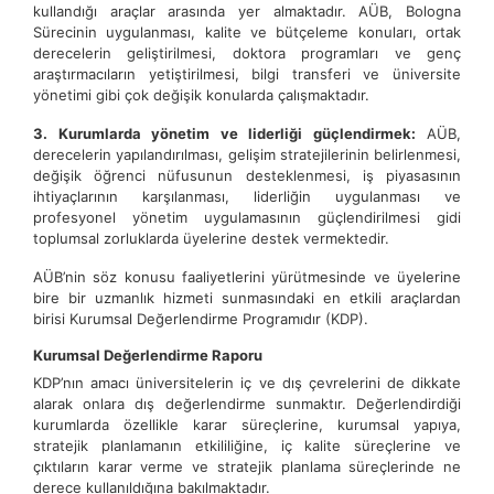
kullandığı araçlar arasında yer almaktadır. AÜB, Bologna
Sürecinin uygulanması, kalite ve bütçeleme konuları, ortak
derecelerin geliştirilmesi, doktora programları ve genç
araştırmacıların yetiştirilmesi, bilgi transferi ve üniversite
yönetimi gibi çok değişik konularda çalışmaktadır.
3. Kurumlarda yönetim ve liderliği güçlendirmek:
AÜB,
derecelerin yapılandırılması, gelişim stratejilerinin belirlenmesi,
değişik öğrenci nüfusunun desteklenmesi, iş piyasasının
ihtiyaçlarının karşılanması, liderliğin uygulanması ve
profesyonel yönetim uygulamasının güçlendirilmesi gidi
toplumsal zorluklarda üyelerine destek vermektedir.
AÜB’nin söz konusu faaliyetlerini yürütmesinde ve üyelerine
bire bir uzmanlık hizmeti sunmasındaki en etkili araçlardan
birisi Kurumsal Değerlendirme Programıdır (KDP).
Kurumsal Değerlendirme Raporu
KDP’nın amacı üniversitelerin iç ve dış çevrelerini de dikkate
alarak onlara dış değerlendirme sunmaktır. Değerlendirdiği
kurumlarda özellikle karar süreçlerine, kurumsal yapıya,
stratejik planlamanın etkililiğine, iç kalite süreçlerine ve
çıktıların karar verme ve stratejik planlama süreçlerinde ne
derece kullanıldığına bakılmaktadır.