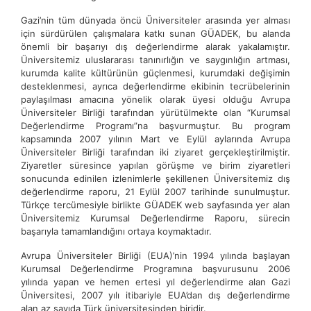
Gazi’nin tüm dünyada öncü Üniversiteler arasında yer alması
için sürdürülen çalışmalara katkı sunan GÜADEK, bu alanda
önemli bir başarıyı dış değerlendirme alarak yakalamıştır.
Üniversitemiz uluslararası tanınırlığın ve saygınlığın artması,
kurumda kalite kültürünün güçlenmesi, kurumdaki değişimin
desteklenmesi, ayrıca değerlendirme ekibinin tecrübelerinin
paylaşılması amacına yönelik olarak üyesi olduğu Avrupa
Üniversiteler Birliği tarafından yürütülmekte olan “Kurumsal
Değerlendirme Programı”na başvurmuştur. Bu program
kapsamında 2007 yılının Mart ve Eylül aylarında Avrupa
Üniversiteler Birliği tarafından iki ziyaret gerçekleştirilmiştir.
Ziyaretler süresince yapılan görüşme ve birim ziyaretleri
sonucunda edinilen izlenimlerle şekillenen Üniversitemiz dış
değerlendirme raporu, 21 Eylül 2007 tarihinde sunulmuştur.
Türkçe tercümesiyle birlikte GÜADEK web sayfasında yer alan
Üniversitemiz Kurumsal Değerlendirme Raporu, sürecin
başarıyla tamamlandığını ortaya koymaktadır.
Avrupa Üniversiteler Birliği (EUA)’nin 1994 yılında başlayan
Kurumsal Değerlendirme Programına başvurusunu 2006
yılında yapan ve hemen ertesi yıl değerlendirme alan Gazi
Üniversitesi, 2007 yılı itibariyle EUA’dan dış değerlendirme
alan az sayıda Türk üniversitesinden biridir.