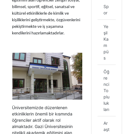
eğitimini alan öğrenciler zengin sosyal,
Sp
bilimsel, sportif, eğitsel, sanatsal ve
or
kültürel etkinliklerle de kimlik ve
kişiliklerini geliştirmekte, özgüvenlerini
Ye
pekiştirmekte ve iş yaşamına
şil
kendilerini hazırlamaktadırlar.
Ka
m
pü
s
Öğ
re
nci
To
plu
luk
Üniversitemizde düzenlenen
ları
etkinliklerin önemli bir kısmında
öğrenciler aktif olarak rol
Ar
almaktadır. Gazi Üniversitesinin
aşt
nitelikli akademik eğitimini alan