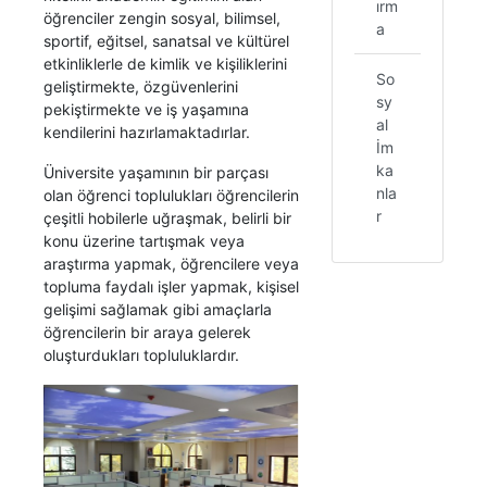
ırm
öğrenciler zengin sosyal, bilimsel,
a
sportif, eğitsel, sanatsal ve kültürel
etkinliklerle de kimlik ve kişiliklerini
So
geliştirmekte, özgüvenlerini
sy
pekiştirmekte ve iş yaşamına
al
kendilerini hazırlamaktadırlar.
İm
ka
Üniversite yaşamının bir parçası
nla
olan öğrenci toplulukları öğrencilerin
r
çeşitli hobilerle uğraşmak, belirli bir
konu üzerine tartışmak veya
araştırma yapmak, öğrencilere veya
topluma faydalı işler yapmak, kişisel
gelişimi sağlamak gibi amaçlarla
öğrencilerin bir araya gelerek
oluşturdukları topluluklardır.