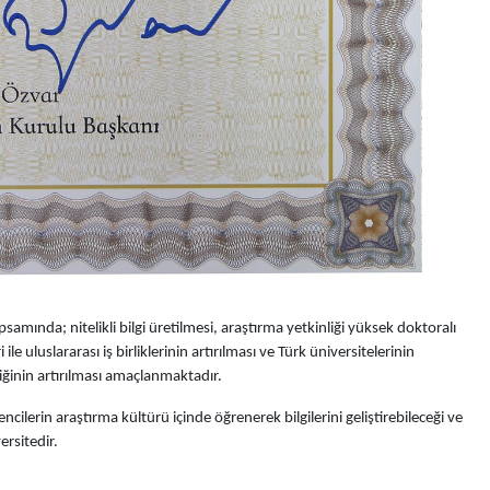
psamında; nitelikli bilgi üretilmesi, araştırma yetkinliği yüksek doktoralı
 ile uluslararası iş birliklerinin artırılması ve Türk üniversitelerinin
iğinin artırılması amaçlanmaktadır.
ncilerin araştırma kültürü içinde öğrenerek bilgilerini geliştirebileceği ve
ersitedir.