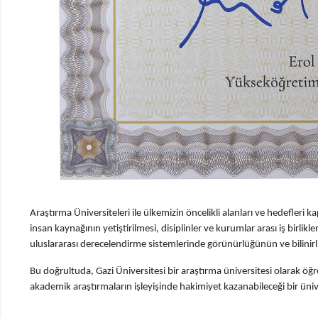
Araştırma Üniversiteleri ile ülkemizin öncelikli alanları ve hedefleri ka
insan kaynağının yetiştirilmesi, disiplinler ve kurumlar arası iş birlikleri
uluslararası derecelendirme sistemlerinde görünürlüğünün ve bilinirl
Bu doğrultuda, Gazi Üniversitesi bir araştırma üniversitesi olarak öğre
akademik araştırmaların işleyişinde hakimiyet kazanabileceği bir üniv